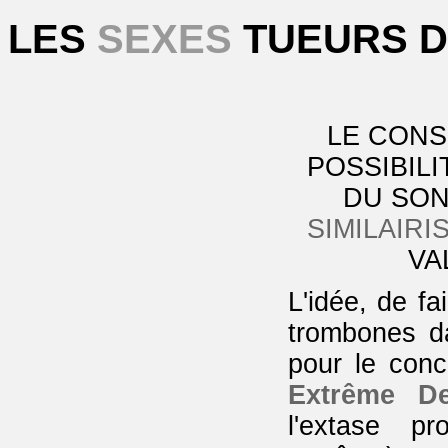
LES
SEXES
TUEURS D
LE CONS
POSSIBILI
DU SON
SIMILAIRI
VA
L'idée, de fa
trombones d
pour le con
Extrême De
l'extase pr