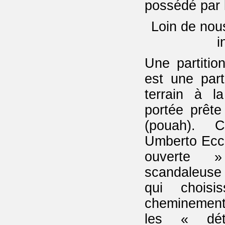
possédé par 
Loin de nou
i
Une partitio
est une part
terrain à l
portée prêt
(pouah). 
Umberto Ecco
ouverte »
scandaleuse
qui choisi
cheminement
les « dét