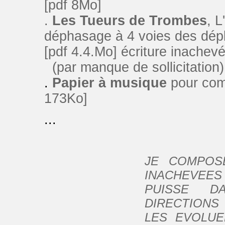
[pdf 8Mo]
.
Les Tueurs de Trombes
, 
déphasage à 4 voies des dépl
[pdf 4.4.Mo] écriture inachev
(par manque de sollicitation)
.
Papier à musique
pour comp
173Ko]
...
JE COMPOS
INACHEVEES
PUISSE DA
DIRECTION
LES EVOLUE