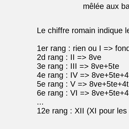
mêlée aux bat
Le chiffre romain indique 
1er rang : rien ou I => fo
2d rang : II => 8ve
3e rang : III => 8ve+5te
4e rang : IV => 8ve+5te+4
5e rang : V => 8ve+5te+
6e rang : VI => 8ve+5te
...
12e rang : XII (XI pour le