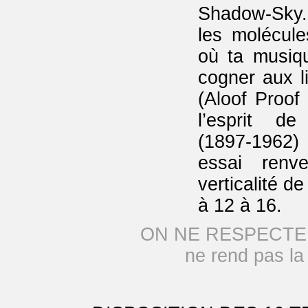
Shadow-Sky. 
les molécul
où ta musiq
cogner aux l
(Aloof Proof 
l’esprit de
(1897-1962)
essai renv
verticalité de
à 12 à 16.
ON NE RESPECTE
ne rend pas la f