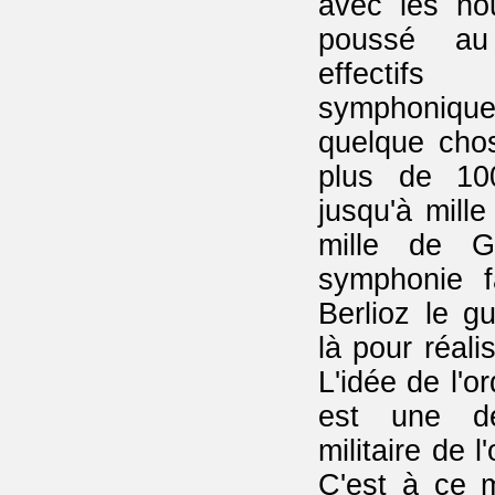
avec les nou
poussé au
effectifs
symphoniqu
quelque chose
plus de 100
jusqu'à mill
mille de G
symphonie f
Berlioz le gu
là pour réal
L'idée de l'o
est une dé
militaire de l
C'est à ce 