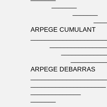
____
_____
____
ARPEGE CUMULANT
___________
___________
____________
____________
ARPEGE DEBARRAS
_______________
_____________
___________
_______ __