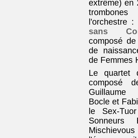
extrême) en 
trombones 
l'orchestre 
sans Con
composé de 
de naissanc
de Femmes H
Le quartet 
composé d
Guillaume 
Bocle et Fab
le Sex-Tuo
Sonneurs 
Mischievo