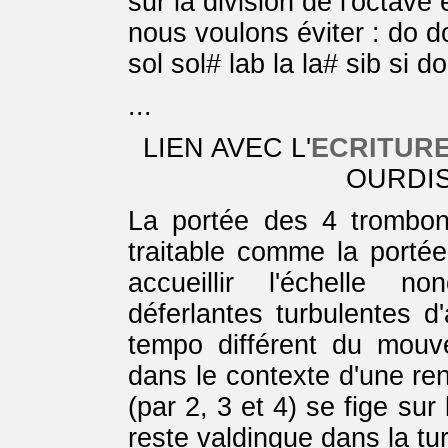
sur la division de l'octave
nous voulons éviter : do d
sol sol# lab la la# sib si 
...
LIEN AVEC L'
ECRITUR
OURDIS
La portée des 4 trombo
traitable comme la portée
accueillir l'échelle n
déferlantes turbulentes d
tempo différent du mouv
dans le contexte d'une r
(par 2, 3 et 4) se fige sur
reste valdingue dans la tu