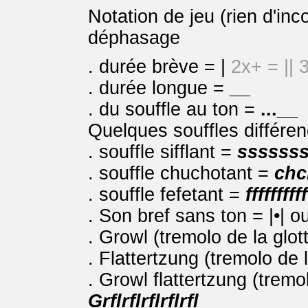
Notation de jeu (rien d'in
déphasage
. durée brève = |
2x+ = || 3
. durée longue =
__
. du souffle au ton =
...__
Quelques souffles différen
. souffle sifflant =
ssssss
. souffle chuchotant =
chc
. souffle fefetant =
ffffffffff
. Son bref sans ton = |•| ou
. Growl (tremolo de la glot
. Flattertzung (tremolo de
. Growl flattertzung (tremo
Grflrflrflrflrfl