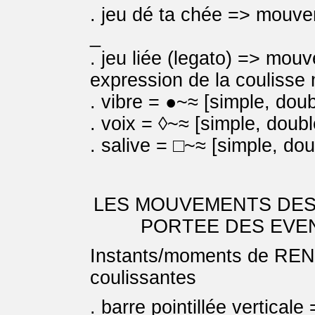
. jeu dé ta chée => mouvem
_
. jeu liée (legato) => mouv
expression de la coulis
. vibre = ●~≈ [simple, doubl
. voix = ◊~≈ [simple, double
. salive = □~≈ [simple, doub
LES MOUVEMENTS DES
PORTEE DES EVE
Instants/moments de REN
coulissantes
. barre pointillée verticale