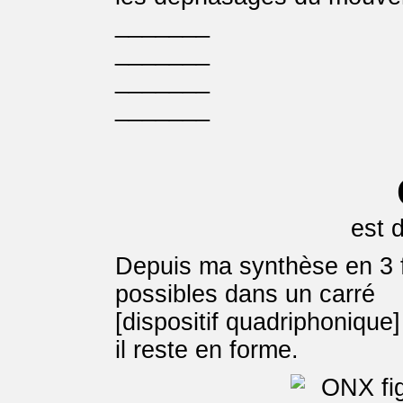
_______
_______
_______
_______
est 
Depuis ma synthèse en 3 f
possibles dans un carré
[dispositif quadriphonique
il reste en forme.