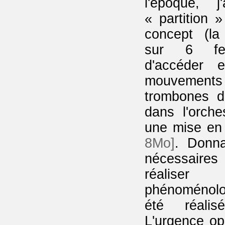
l'époque, j
« partition »
concept (la 
sur 6 feui
d'accéder e
mouvemen
trombones d
dans l'orch
une mise en
8Mo]
. Donna
nécessaires 
réalise
phénoménolo
été réalis
L'urgence op