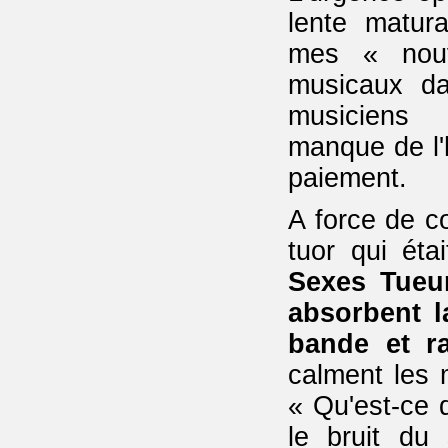
lente matur
mes « nou
musicaux da
musiciens 
manque de l'h
paiement.
A force de co
tuor qui éta
Sexes Tueur
absorbent l
bande et r
calment les 
« Qu'est-ce 
le bruit du