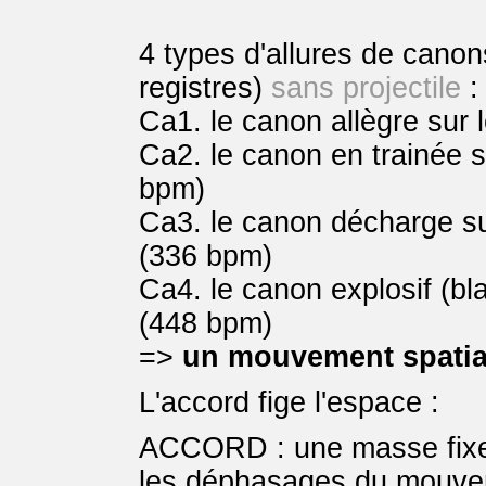
4 types d'allures de canon
registres)
sans projectile
:
Ca1. le canon allègre sur
Ca2. le canon en trainée 
bpm)
Ca3. le canon décharge s
(336 bpm)
Ca4. le canon explosif (b
(448 bpm)
=>
un mouvement spatia
L'accord fige l'espace :
ACCORD : une masse fixe 
les déphasages du mouve