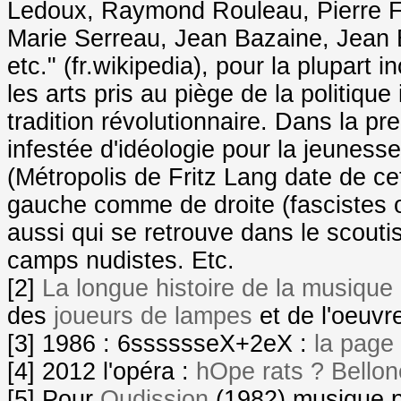
Ledoux, Raymond Rouleau, Pierre Fr
Marie Serreau, Jean Bazaine, Jean B
etc." (fr.wikipedia), pour la plupar
les arts pris au piège de la politique 
tradition révolutionnaire. Dans la pr
infestée d'idéologie pour la jeuness
(Métropolis de Fritz Lang date de ce
gauche comme de droite (fascistes o
aussi qui se retrouve dans le scout
camps nudistes. Etc.
[2]
La longue histoire de la musique
des
joueurs de lampes
et de l'oeuvr
[3] 1986 : 6sssssseX+2eX :
la page 
[4] 2012 l'opéra :
hOpe rats ? Bellon
[5] Pour
Oudission
(1982) musique po