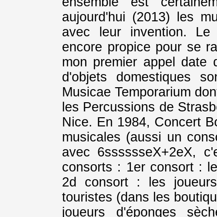
ensemble est certaine
aujourd'hui (2013) les mu
avec leur invention. L
encore propice pour se r
mon premier appel date 
d'objets domestiques s
Musicae Temporarium dont 
les Percussions de Strasb
Nice. En 1984, Concert Bo
musicales (aussi un con
avec 6sssssseX+2eX, c'
consorts : 1er consort : l
2d consort : les joueur
touristes (dans les boutiq
joueurs d'éponges sèch