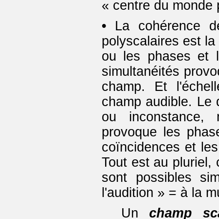
« centre du monde p
•
La cohérence d
polyscalaires est la
ou les phases et 
simultanéités prov
champ. Et l'échel
champ audible. Le 
ou inconstance,
provoque les phas
coïncidences et les
Tout est au pluriel,
sont possibles si
l'audition » = à la m
Un
champ sca