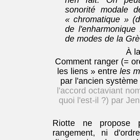
rien fait. On pe
sonorité modale d
« chromatique » (d
de l'enharmonique 
de modes de la Grè
À l
Comment ranger (= ord
les liens » entre
les m
par l'ancien système
l'accord octaviant nomm
quoi l'est-il ?) par J
Riotte ne propose 
rangement, ni d'ordr