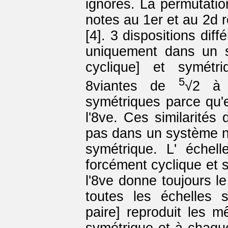
ignorés. La permutatio
notes au 1er et au 2d
[4]. 3 dispositions di
uniquement dans un s
cyclique] et symétri
5
8viantes de
√2 
symétriques parce qu'e
l'8ve. Ces similarités 
pas dans un système n
symétrique. L' échell
forcément cyclique et s
l'8ve donne toujours l
toutes les échelles 
paire] reproduit les 
symétrique et à chaque