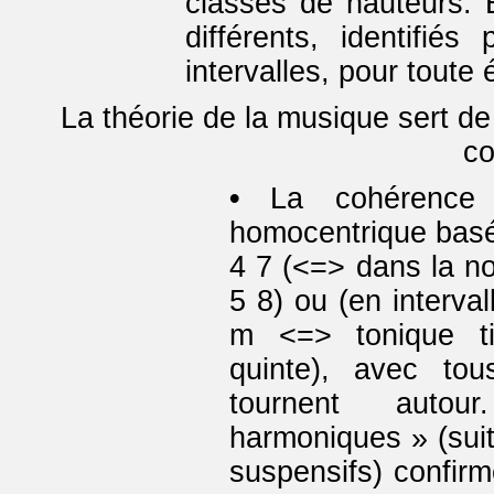
classes de hauteurs. 
différents, identifié
intervalles, pour toute
La théorie de la musique sert d
co
•
La cohérence
homocentrique basée
4 7 (<=> dans la no
5 8) ou (en interva
m <=> tonique ti
quinte), avec tou
tournent auto
harmoniques » (suit
suspensifs) confirm