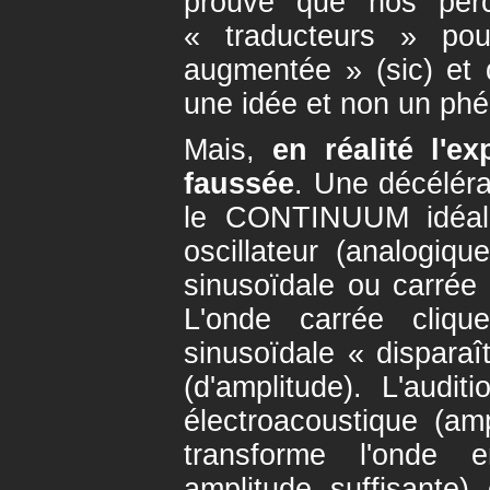
prouve que nos perc
« traducteurs » pou
augmentée » (sic) et
une idée et non un phé
Mais,
en réalité l'e
faussée
. Une décélérat
le CONTINUUM idéali
oscillateur (analogiq
sinusoïdale ou carrée
L'onde carrée clique
sinusoïdale « dispara
(d'amplitude). L'audit
électroacoustique (amp
transforme l'onde e
amplitude suffisante