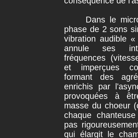
conséquence de l'as
Dans le microm
phase de 2 sons sim
vibration audible «
annule ses int
fréquences (vitess
et imperçues c
formant des agré
enrichis par l'asy
provoquées à êtr
masse du choeur (c
chaque chanteuse 
pas rigoureusement
qui élargit le ch