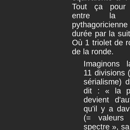
Tout ça pour m
entre la s
pythagoricienn
durée par la sui
Où 1 triolet de 
de la ronde.
Imaginons l
11 divisions 
sérialisme) 
dit : « la 
devient d'
qu'il y a da
(= valeurs 
spectre », sa