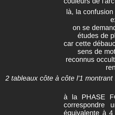
couleurs de l'arc
là, la confusio
e
on se demande
études de p
car cette débau
sens de mo
reconnus occult
ren
2 tableaux côte à côte l'1 montrant 
à la PHASE F
correspondre 
équivalente à 4