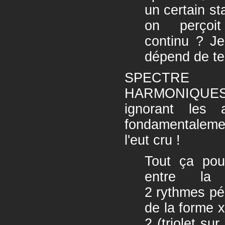
un certain st
on perçoi
continu ? J
dépend de te
SPECTRE
HARMONIQUES =
ignorant les a
fondamentaleme
l'eut cru !
Tout ça pour
entre la 
2 rythmes pér
de la forme 
2 (triolet su