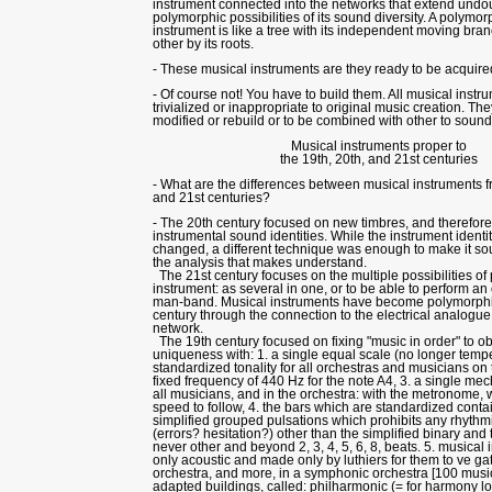
instrument connected into the networks that extend undou
polymorphic possibilities of its sound diversity. A polymo
instrument is like a tree with its independent moving br
other by its roots.
- These musical instruments are they ready to be acquir
- Of course not! You have to build them. All musical instr
trivialized or inappropriate to original music creation. Th
modified or rebuild or to be combined with other to soun
Musical instruments proper to
the 19th, 20th, and 21st centuries
- What are the differences between musical instruments f
and 21st centuries?
- The 20th century focused on new timbres, and therefor
instrumental sound identities. While the instrument identi
changed, a different technique was enough to make it sou
the analysis that makes understand.
The 21st century focuses on the multiple possibilities of
instrument: as several in one, or to be able to perform an
man-band. Musical instruments have become polymorphic
century through the connection to the electrical analogue
network.
The 19th century focused on fixing "music in order" to obt
uniqueness with: 1. a single equal scale (no longer temper
standardized tonality for all orchestras and musicians on t
fixed frequency of 440 Hz for the note A4, 3. a single me
all musicians, and in the orchestra: with the metronome, 
speed to follow, 4. the bars which are standardized conta
simplified grouped pulsations which prohibits any rhythm
(errors? hesitation?) other than the simplified binary and
never other and beyond 2, 3, 4, 5, 6, 8, beats. 5. musical 
only acoustic and made only by luthiers for them to ve ga
orchestra, and more, in a symphonic orchestra [100 musi
adapted buildings, called: philharmonic (= for harmony lo