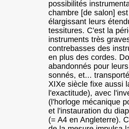
possibilités instrumenta
chambre [de salon] es
élargissant leurs étend
tessitures. C'est la pé
instruments très graves
contrebasses des instr
en plus des cordes. Don
abandonnés pour leurs d
sonnés, et... transport
XIXe siècle fixe aussi l
l'exactitude), avec l'i
(l'horloge mécanique p
et l'instauration du di
(= A4 en Angleterre). C
de la mesure impulsa l