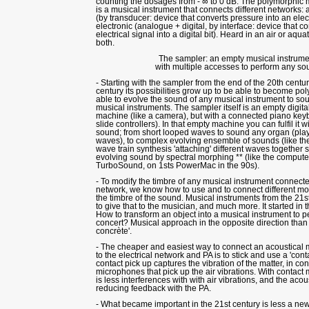
counting the dosages from - ∞ to 0 dB. The polymorphic 
is a musical instrument that connects different networks: a
(by transducer: device that converts pressure into an elect
electronic (analogue + digital, by interface: device that c
electrical signal into a digital bit). Heard in an air or aqu
both.
The sampler: an empty musical instrume
with multiple accesses to perform any so
- Starting with the sampler from the end of the 20th centur
century its possibilities grow up to be able to become po
able to evolve the sound of any musical instrument to so
musical instruments. The sampler itself is an empty digita
machine (like a camera), but with a connected piano key
slide controllers). In that empty machine you can fulfil it 
sound; from short looped waves to sound any organ (playi
waves), to complex evolving ensemble of sounds (like the
wave train synthesis 'attaching' different waves together
evolving sound by spectral morphing ** (like the compute
TurboSound, on 1sts PowerMac in the 90s).
- To modify the timbre of any musical instrument connected
network, we know how to use and to connect different mo
the timbre of the sound. Musical instruments from the 21s
to give that to the musician, and much more. It started in 
How to transform an object into a musical instrument to pe
concert? Musical approach in the opposite direction than
concrète'.
- The cheaper and easiest way to connect an acoustical 
to the electrical network and PA is to stick and use a 'cont
contact pick up captures the vibration of the matter, in con
microphones that pick up the air vibrations. With contact
is less interferences with with air vibrations, and the acou
reducing feedback with the PA.
- What became important in the 21st century is less a new