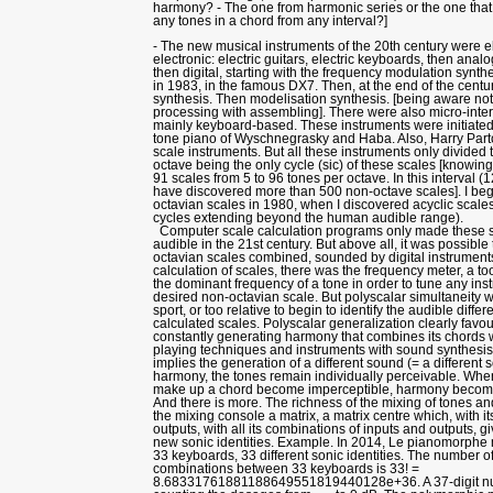
harmony? - The one from harmonic series or the one that
any tones in a chord from any interval?]
- The new musical instruments of the 20th century were el
electronic: electric guitars, electric keyboards, then anal
then digital, starting with the frequency modulation synth
in 1983, in the famous DX7. Then, at the end of the centu
synthesis. Then modelisation synthesis. [being aware not
processing with assembling]. There were also micro-inter
mainly keyboard-based. These instruments were initiated
tone piano of Wyschnegrasky and Haba. Also, Harry Part
scale instruments. But all these instruments only divided 
octave being the only cycle (sic) of these scales [knowing
91 scales from 5 to 96 tones per octave. In this interval (
have discovered more than 500 non-octave scales]. I be
octavian scales in 1980, when I discovered acyclic scales
cycles extending beyond the human audible range).
Computer scale calculation programs only made these s
audible in the 21st century. But above all, it was possible 
octavian scales combined, sounded by digital instruments.
calculation of scales, there was the frequency meter, a to
the dominant frequency of a tone in order to tune any ins
desired non-octavian scale. But polyscalar simultaneity w
sport, or too relative to begin to identify the audible diff
calculated scales. Polyscalar generalization clearly favo
constantly generating harmony that combines its chords wi
playing techniques and instruments with sound synthesis
implies the generation of a different sound (= a different so
harmony, the tones remain individually perceivable. When
make up a chord become imperceptible, harmony become
And there is more. The richness of the mixing of tones 
the mixing console a matrix, a matrix centre which, with i
outputs, with all its combinations of inputs and outputs, g
new sonic identities. Example. In 2014, Le pianomorphe
33 keyboards, 33 different sonic identities. The number o
combinations between 33 keyboards is 33! =
8.68331761881188649551819440128e+36. A 37-digit n