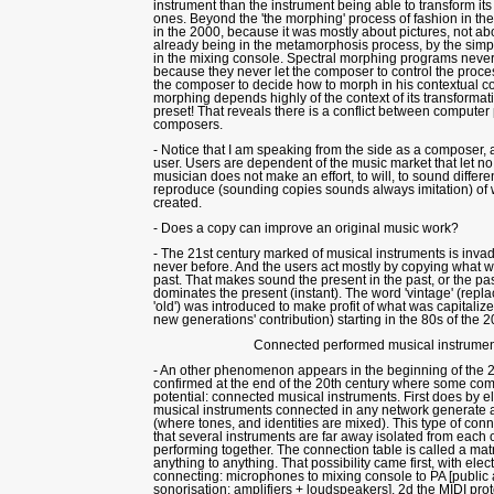
instrument than the instrument being able to transform its
ones. Beyond the 'the morphing' process of fashion in the
in the 2000, because it was mostly about pictures, not ab
already being in the metamorphosis process, by the simpl
in the mixing console. Spectral morphing programs never
because they never let the composer to control the process
the composer to decide how to morph in his contextual 
morphing depends highly of the context of its transformati
preset! That reveals there is a conflict between comput
composers.
- Notice that I am speaking from the side as a composer, a
user. Users are dependent of the music market that let no 
musician does not make an effort, to will, to sound differen
reproduce (sounding copies sounds always imitation) of
created.
- Does a copy can improve an original music work?
- The 21st century marked of musical instruments is invad
never before. And the users act mostly by copying what w
past. That makes sound the present in the past, or the p
dominates the present (instant). The word 'vintage' (repla
'old') was introduced to make profit of what was capitaliz
new generations' contribution) starting in the 80s of the 2
Connected performed musical instrumen
- An other phenomenon appears in the beginning of the 
confirmed at the end of the 20th century where some com
potential: connected musical instruments. First does by ele
musical instruments connected in any network generate 
(where tones, and identities are mixed). This type of co
that several instruments are far away isolated from each 
performing together. The connection table is called a mat
anything to anything. That possibility came first, with elec
connecting: microphones to mixing console to PA [public
sonorisation: amplifiers + loudspeakers]. 2d the MIDI pro