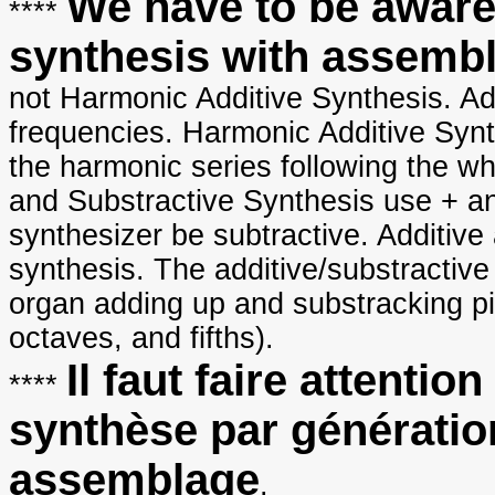
We have to be aware
****
synthesis with assembl
not Harmonic Additive Synthesis. Ad
frequencies. Harmonic Additive Synt
the harmonic series following the who
and Substractive Synthesis use + an
synthesizer be subtractive. Additiv
synthesis. The additive/substractive
organ adding up and substracking pi
octaves, and fifths).
Il faut faire attentio
****
synthèse par génératio
assemblage
.