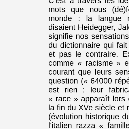
C'est à travers les id
mots que nous (dé)f
monde : la langue 
disaient Heidegger, Jak
signifie nos sensation
du dictionnaire qui fai
et pas le contraire. 
comme « racisme » et
courant que leurs sens
question (« 64000 répéti
est rien : leur fabric
« race » apparaît lors
la fin du XVe siècle et
(évolution historique d
l'italien razza « famil