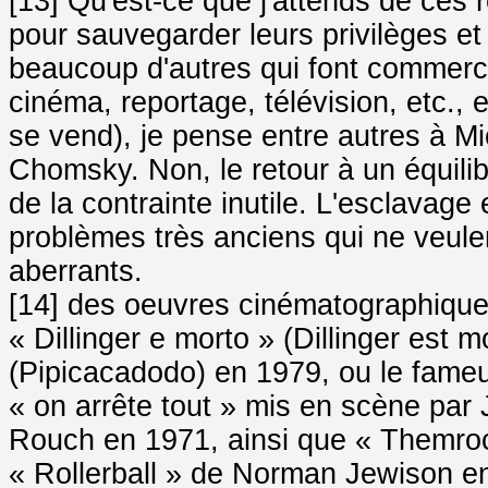
[13] Qu'est-ce que j'attends de ces 
pour sauvegarder leurs privilèges e
beaucoup d'autres qui font commerce 
cinéma, reportage, télévision, etc., 
se vend), je pense entre autres à 
Chomsky. Non, le retour à un équilibr
de la contrainte inutile. L'esclavag
problèmes très anciens qui ne veule
aberrants.
[14] des oeuvres cinématographique
« Dillinger e morto » (Dillinger est 
(Pipicacadodo) en 1979, ou le fame
« on arrête tout » mis en scène par
Rouch en 1971, ainsi que « Themro
« Rollerball » de Norman Jewison e