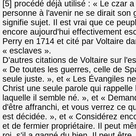
[5] procédé déjà utilisé : « Le czar 
personne à l'avenir ne se dirait son
signifie sujet. Il est vrai que ce peup
encore aujourd'hui effectivement escl
Perry en 1714 et cité par Voltaire d
« esclaves ».
D'autres citations de Voltaire sur l'e
« De toutes les guerres, celle de Spa
seule juste. », et « Les Évangiles 
Christ une seule parole qui rappelle 
laquelle il semble né. », et « Demand
d'être affranchi, et vous verrez ce q
est décidée. », et « Considérez enc
et de fermier propriétaire. Il peut m
roi, s'il a gagné du bien. Il peut êt