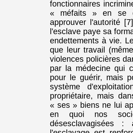
fonctionnaires incrimin
« méfaits » en se d
approuver l'autorité [7
l'esclave paye sa forma
endettements à vie. L
que leur travail (même
violences policières d
par la médecine qui 
pour le guérir, mais po
système d'exploitatio
propriétaire, mais d
« ses » biens ne lui a
en quoi nos socié
désesclavagisées : 
l'esclavage est renfo