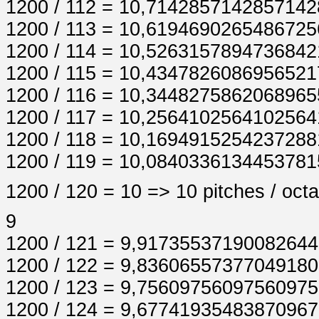
1200 / 112 = 10,714285714285714
1200 / 113 = 10,619469026548672
1200 / 114 = 10,526315789473684
1200 / 115 = 10,434782608695652
1200 / 116 = 10,344827586206896
1200 / 117 = 10,256410256410256
1200 / 118 = 10,169491525423728
1200 / 119 = 10,0840336134453781
1200 / 120 = 10 => 10 pitches / oct
9
1200 / 121 = 9,9173553719008264
1200 / 122 = 9,8360655737704918
1200 / 123 = 9,7560975609756097
1200 / 124 = 9,6774193548387096