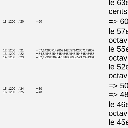
le 63
cents
=> 60
11
1200
/ 20
= 60
le 57
octav
le 55
12
1200
/ 21
= 57,142857142857142857142857142857
13
1200
/ 22
= 54,545454545454545454545454545455
octav
14
1200
/ 23
= 52,173913043478260869565217391304
le 52
octav
=> 50
15
1200
/ 24
= 50
16
1200
/ 25
= 48
=> 48
le 46
octav
le 45