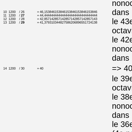
nonoc
dans 
10
1200
/ 26
= 46,153846153846153846153846153846
11
1200
/
27
= 44,444444444444444444444444444444
12
1200
/ 28
= 42,857142857142857142857142857143
le 43
13
1200
/
29
= 41,379310344827586206896551724138
octav
le 42
nonoc
dans 
=> 40
14
1200
/ 30
= 40
le 39
octav
le 38
nonoc
dans 
le 36