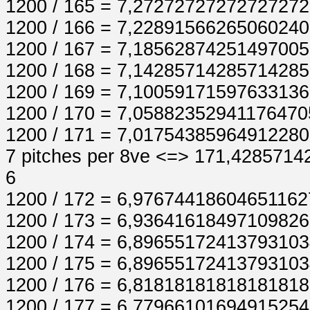
1200 / 165 = 7,2727272727272727
1200 / 166 = 7,2289156626506024
1200 / 167 = 7,1856287425149700
1200 / 168 = 7,1428571428571428
1200 / 169 = 7,1005917159763313
1200 / 170 = 7,058823529411764705
1200 / 171 = 7,01754385964912280
7 pitches per 8ve <=> 171,428571
6
1200 / 172 = 6,9767441860465116
1200 / 173 = 6,9364161849710982
1200 / 174 = 6,8965517241379310
1200 / 175 = 6,8965517241379310
1200 / 176 = 6,8181818181818181
1200 / 177 = 6,7796610169491525