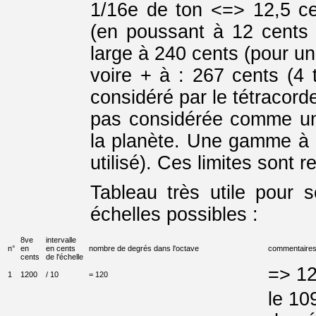
1/16e de ton <=> 12,5 ce
(en poussant à 12 cents 
large à 240 cents (pour un
voire + à : 267 cents (4
considéré par le tétracord
pas considérée comme u
la planète. Une gamme à 5
utilisé). Ces limites sont re
Tableau très utile pour 
échelles possibles :
8ve
intervalle
n°
en
en cents
nombre de degrés dans l'octave
commentaire
cents
de l'échelle
=> 12
1
1200
/ 10
= 120
le 10