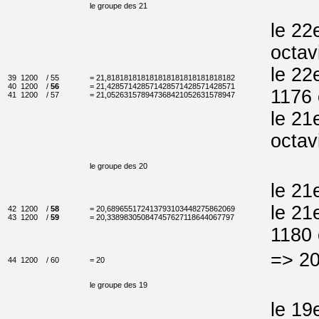
le groupe des 21
le 22
octav
le 22
39
1200
/ 55
= 21,818181818181818181818181818182
40
1200
/
56
= 21,428571428571428571428571428571
1176 
41
1200
/ 57
= 21,052631578947368421052631578947
le 21
octav
le groupe des 20
le 21
le 21
42
1200
/
58
= 20,689655172413793103448275862069
43
1200
/
59
= 20,338983050847457627118644067797
1180 
=> 20
44
1200
/ 60
= 20
le groupe des 19
le 19