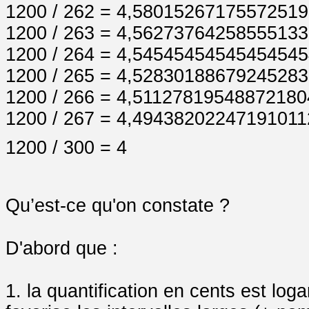
1200 / 262 = 4,5801526717557251
1200 / 263 = 4,5627376425855513
1200 / 264 = 4,5454545454545454
1200 / 265 = 4,5283018867924528
1200 / 266 = 4,5112781954887218
1200 / 267 = 4,4943820224719101
1200 / 300 = 4
Qu’est-ce qu'on constate ?
D'abord que :
1. la quantification en cents est lo