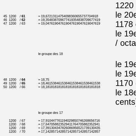
1220 
le 20
45
1200
/
61
= 19,67213114754098360655737704918
46
1200
/
62
= 19,354838709677419354838709677419
1178 
47
1200
/ 63
= 19,047619047619047619047619047619
le 19
/ oct
le groupe des 18
le 19
le 19
48
1200
/
64
= 18,75
1170 
49
1200
/
65
= 18,461538461538461538461538461538
50
1200
/ 66
= 18,181818181818181818181818181818
le 18
cents
le groupe des 17
1200
/ 67
= 17,910447761194029850746268656716
1200
/ 68
= 17,647058823529411764705882352941
1200
/ 69
= 17,391304347826086956521739130435
1200
/ 70
= 17,142857142857142857142857142857