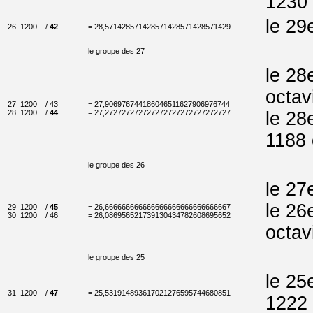
1230 
le 29
26
1200
/
42
= 28,571428571428571428571428571429
le groupe des 27
le 28
octav
27
1200
/ 43
= 27,906976744186046511627906976744
28
1200
/
44
= 27,272727272727272727272727272727
le 28
1188 
le groupe des 26
le 27
le 26
29
1200
/
45
= 26,666666666666666666666666666667
30
1200
/ 46
= 26,086956521739130434782608695652
octav
le groupe des 25
le 25
31
1200
/
47
= 25,531914893617021276595744680851
1222 