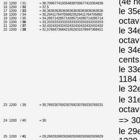
(4e n
15
1200
/ 31
= 38,709677419354838709677419354839
16
1200
/
32
= 37,5
le 35
17
1200
/
33
= 36,363636363636363636363636363636
18
1200
/ 34
= 35,294117647058823529411764705882
19
1200
/ 35
= 34,285714285714285714285714285714
octav
20
1200
/
36
= 33,333333333333333333333333333333
21
1200
/
37
= 32,432432432432432432432432432432
le 34
22
1200
/
38
= 31,578947368421052631578947368421
octav
le 34
cents
le 33
1184 
le 32
le 31
23
1200
/ 39
= 30,769230769230769230769230769231
octav
=> 30
24
1200
/ 40
= 30
le 29
25
1200
/
41
= 29,268292682926829268292682926829