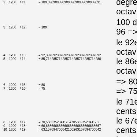
degré
2
1200
/ 11
= 109,09090909090909090909090909091
octav
100 
3
1200
/ 12
= 100
96 =>
le 92
octav
4
1200
/ 13
= 92,307692307692307692307692307692
5
1200
/ 14
= 85,714285714285714285714285714286
le 86
octav
=> 80
6
1200
/ 15
= 80
7
1200
/ 16
= 75
=> 75
le 71
cents
le 67
8
1200
/ 17
= 70,588235294117647058823529411765
9
1200
/ 18
= 66,666666666666666666666666666667
cents
10
1200
/ 19
= 63,157894736842105263157894736842