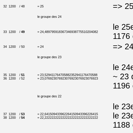
=> 25
32
1200
/ 48
= 25
le groupe des 24
le 25
33
1200
/
49
= 24,489795918367346938775510204082
1176 
=> 24
34
1200
/ 50
= 24
le groupe des 23
le 24
~ 23 
35
1200
/
51
= 23,529411764705882352941176470588
36
1200
/ 52
= 23,076923076923076923076923076923
1196 
le groupe des 22
le 23
le 23
37
1200
/
53
= 22,641509433962264150943396226415
38
1200
/
54
= 22,222222222222222222222222222222
1188 